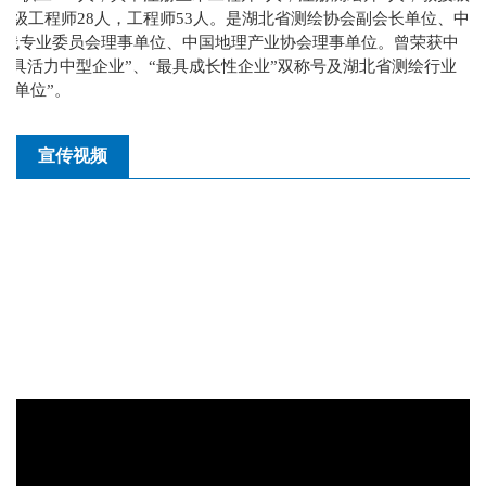
高级工程师28人，工程师53人。是湖北省测绘协会副会长单位、中
管线专业委员会理事单位、中国地理产业协会理事单位。曾荣获中
最具活力中型企业”、“最具成长性企业”双称号及湖北省测绘行业
信用单位”。
宣传视频