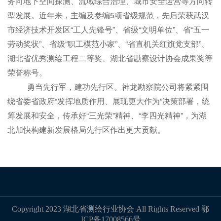
务向地下空间探测、流域综合治理、城市安全运营等方向转
型发展。近年来，主编及参编5项省级规范，先后荣获武汉
市经济技术开发区“工人先锋号”、省级“文明单位”、省“五一
劳动奖状”、省级“职工模范小家”、“省直机关红旗党支部”、
湖北省优秀测绘工程二等奖、湖北省勘察设计协会成果奖等
荣誉称号。
勇当先行军，建功先行区。神龙勘察院公司将紧紧围
绕省委省政府“发挥地质作用、展现更大作为”决策部署，统
筹发展和安全，传承好“三光荣”精神、“李四光精神”，为湖
北加快构建新发展格局先行区作出更大贡献。
Copyright 2023 湖北省测绘行业协会 All Rights Reserved
鄂
ICP备17008566号